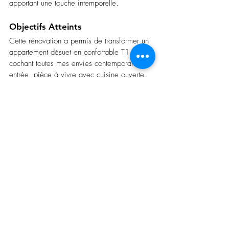
apportant une touche intemporelle.
Objectifs Atteints
Cette rénovation a permis de transformer un 
appartement désuet en confortable T1 
cochant toutes mes envies contemporaines : 
entrée, pièce à vivre avec cuisine ouverte, 
petite chambre, multiples rangements. Un 
appartement qui nécessite peu de meubles, 
parfait pour un investissement locatif 
🌴Ce projet illustre parfaitement comment 
une vision créative et des choix réfléchis 
peuvent transformer un espace, le rendant à 
la fois plus fonctionnel et esthétiquement 
agréable, tout en valorisant le patrimoine 
immobilier.
Vous avez un projet d'achat ou de 