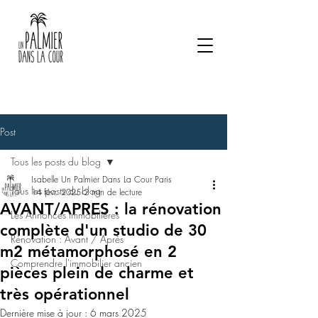
Post
Tous les posts du blog
Isabelle Un Palmier Dans La Cour Paris
Tous les posts du blog
14 févr. 2025
2 min de lecture
AVANT/APRES : la rénovation
Les Annonces Immobilières
complète d'un studio de 30
Rénovation : Avant / Après
m2 métamorphosé en 2
Comprendre l'immobilier ancien
pièces plein de charme et
très opérationnel
Dernière mise à jour :
6 mars 2025