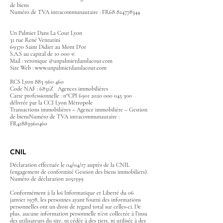
de biens
Numéro de TVA intracommunautaire : FR68 824778344
Un Palmier Dans La Cour
​ Lyon
31 rue René Venturini
69370 Saint Didier au Mont D'or
S.A.S au capital de 10 000 €
Mail : veronique
@unpalmierdanslacour.com
Site Web :
www.unpalmierdanslacour.com
RCS Lyon
883 960 460
Code NAF : 6831Z Agences immobilières
Carte professionnelle : n°CPI
6901 2020 000 045 300
délivrée par la CCI Lyon Métropole
Transactions immobilières – Agence immobilière – Gestion
de biensNuméro de TVA intracommunautaire :
FR41883960460
CNIL
Déclaration effectuée le 04/04/17 auprès de la CNIL
(engagement de conformité Gestion des biens immobiliers).
Numéro de déclaration 2051599
Conformément à la loi Informatique et Liberté du 06
janvier 1978, les personnes ayant fourni des informations
personnelles ont un droit de regard total sur celles-ci. De
plus, aucune information personnelle n’est collectée à l’insu
des utilisateurs du site, ni cédée à des tiers, ni utilisée à des