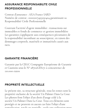
ASSURANCE RESPONSABILITE CIVILE
PROFESSIONNELLE
Contrat d’assurance : AXA France IARD
Numéro de contrat : 0000007493291404 garantissant sa
Responsabilité Civile Professionnelle
Couvrant l’activité d’agent immobilier : transactions sur
immeubles et fonds de commerce et gestion immobilière
Les garanties s’appliquent aux conséquences pécuniaires de
la responsabilité incombant au souscripteur, en raison des
dommages corporels, matériels et immatériels causés aux
tiers.
GARANTIE FINANCIÈRE
Garantie par la CEGC Compagnie Européenne de Garantie
et Cautions sous le N° 28702GES171 à concurrence de
110.000 euros
PROPRIETÉ INTELLECTUELLE
Le présent site, sa structure générale, tous les textes sont la
propriété exclusive de la société Un Palmier Dans La Cour.
Les photos font l’objet d’un droit d’usage cédé à la
société Un Palmier Dans La Cour. Tous ces éléments sont
protégés et ne peuvent en aucun cas faire l’objet d’une
reproduction, totale ou partielle ; seule une utilisation pour