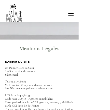
Mentions Légales
EDITEUR DU SITE
Un Palmier Dans La Cour
​
S.A.S au capital de 1 000 €
Siège social :
Tel :
06.61.53.80.83
Mail :
contact@unpalmierdanslacour.com
Site Web :
www.unpalmierdanslacour.com
RCS Paris
824 778 344
Code NAF : 6831Z Agences immobilières
Carte professionnelle : n°CPI 7501 2017 000 019 918 délivrée
par la CCI Paris Ile-de-France
Transactions immobilières – Agence immobilière – Gestion