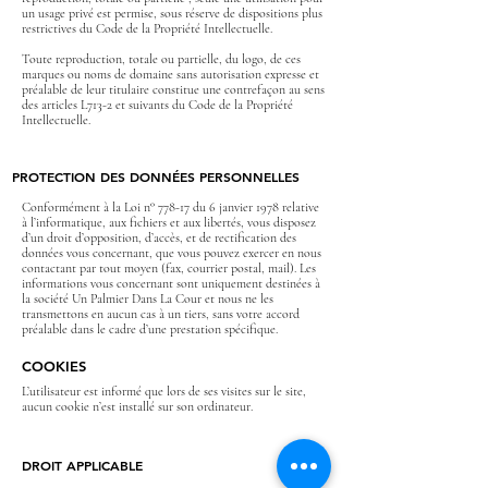
un usage privé est permise, sous réserve de dispositions plus
restrictives du Code de la Propriété Intellectuelle.
Toute reproduction, totale ou partielle, du logo, de ces
marques ou noms de domaine sans autorisation expresse et
préalable de leur titulaire constitue une contrefaçon au sens
des articles L713-2 et suivants du Code de la Propriété
Intellectuelle.
PROTECTION DES DONNÉES PERSONNELLES
Conformément à la Loi n° 778-17 du 6 janvier 1978 relative
à l’informatique, aux fichiers et aux libertés, vous disposez
d’un droit d’opposition, d’accès, et de rectification des
données vous concernant, que vous pouvez exercer en nous
contactant par tout moyen (fax, courrier postal, mail). Les
informations vous concernant sont uniquement destinées à
la société Un Palmier Dans La Cour et nous ne les
transmettons en aucun cas à un tiers, sans votre accord
préalable dans le cadre d’une prestation spécifique.
COOKIES
L’utilisateur est informé que lors de ses visites sur le site,
aucun cookie n’est installé sur son ordinateur.
DROIT APPLICABLE