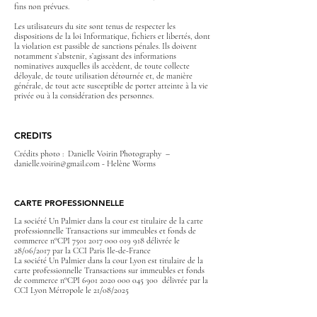
fins non prévues.
Les utilisateurs du site sont tenus de respecter les
dispositions de la loi Informatique, fichiers et libertés, dont
la violation est passible de sanctions pénales. Ils doivent
notamment s’abstenir, s’agissant des informations
nominatives auxquelles ils accèdent, de toute collecte
déloyale, de toute utilisation détournée et, de manière
générale, de tout acte susceptible de porter atteinte à la vie
privée ou à la considération des personnes.
CREDITS
Crédits photo : Danielle Voirin Photography –
danielle.voirin@gmail.com
- Helène Worms
CARTE PROFESSIONNELLE
La société Un Palmier dans la cour est titulaire de la carte
professionnelle Transactions sur immeubles et fonds de
commerce n°CPI
7501 2017 000 019 918
délivrée le
28/06/2017 par la CCI Paris Ile-de-France
La société Un Palmier dans la cour Lyon est titulaire de la
carte professionnelle Transactions sur immeubles et fonds
de commerce n°CPI
6901 2020 000 045 300
délivrée par la
CCI Lyon Métropole le 21/08/2025