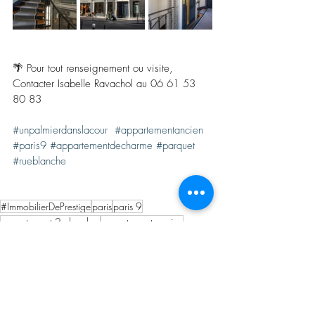
🌴 Pour tout renseignement ou visite, 
Contacter Isabelle Ravachol au 06 61 53 
80 83  
#unpalmierdanslacour
#appartementancien
#paris9
#appartementdecharme
#parquet
#rueblanche
#ImmobilierDePrestige
paris
paris 9
appartement 2 chambre
appartement ancien
Les Annonces Immobilières