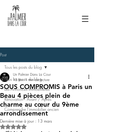
Post
Tous les posts du blog
Un Palmier Dans La Cour
Tous les posts du blog
13 févr.
1 min de lecture
SOUS COMPROMIS à Paris un
Les Annonces Immobilières
Beau 4 pièces plein de
Rénovation : Avant / Après
charme au cœur du 9ème
Comprendre l'immobilier ancien
arrondissement
Dernière mise à jour :
13 mars
Noté NaN étoiles sur 5.